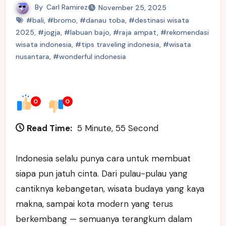
By
Carl Ramirez
November 25, 2025
#bali
,
#bromo
,
#danau toba
,
#destinasi wisata
2025
,
#jogja
,
#labuan bajo
,
#raja ampat
,
#rekomendasi
wisata indonesia
,
#tips traveling indonesia
,
#wisata
nusantara
,
#wonderful indonesia
0
0
Read Time:
5 Minute, 55 Second
Indonesia selalu punya cara untuk membuat
siapa pun jatuh cinta. Dari pulau-pulau yang
cantiknya kebangetan, wisata budaya yang kaya
makna, sampai kota modern yang terus
berkembang — semuanya terangkum dalam