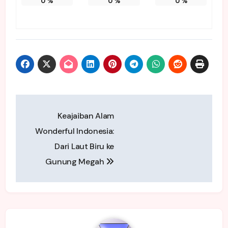
0
%
0
%
0
%
Post
Keajaiban Alam
navigation
Wonderful Indonesia:
Dari Laut Biru ke
Gunung Megah