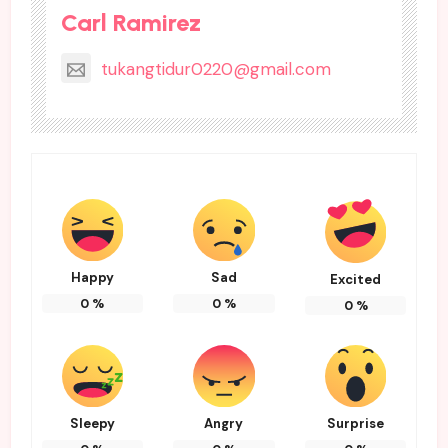
Carl Ramirez
tukangtidur0220@gmail.com
Happy
Sad
Excited
0
%
0
%
0
%
Sleepy
Angry
Surprise